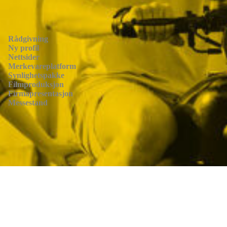
Rådgivning
Ny profil
Nettsider
Merkevareplatform
Synlighetspakke
Filmproduksjon
Firmapresentasjon
Messestand