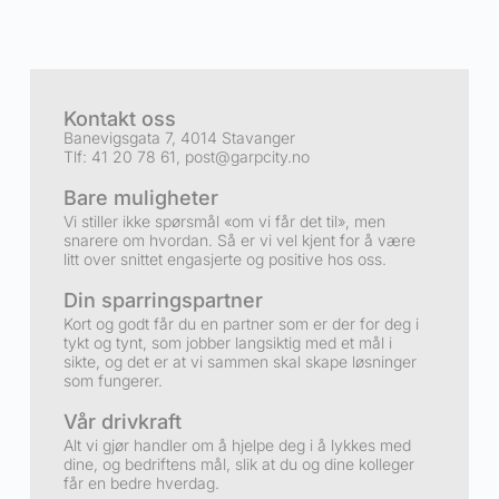
Kontakt oss
Banevigsgata 7, 4014 Stavanger
Tlf: 41 20 78 61,
post@garpcity.no
Bare muligheter
Vi stiller ikke spørsmål «om vi får det til», men
snarere om hvordan. Så er vi vel kjent for å være
litt over snittet engasjerte og positive hos oss.
Din sparringspartner
Kort og godt får du en partner som er der for deg i
tykt og tynt, som jobber langsiktig med et mål i
sikte, og det er at vi sammen skal skape løsninger
som fungerer.
Vår drivkraft
Alt vi gjør handler om å hjelpe deg i å lykkes med
dine, og bedriftens mål, slik at du og dine kolleger
får en bedre hverdag.