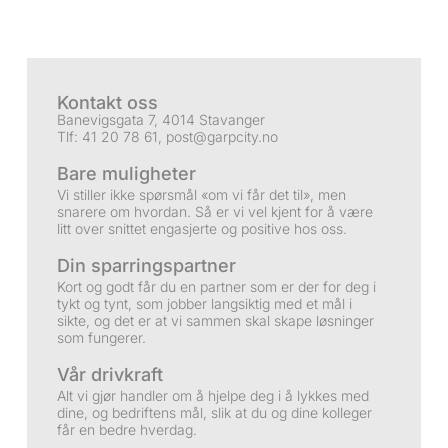
Kontakt oss
Banevigsgata 7, 4014 Stavanger
Tlf: 41 20 78 61,
post@garpcity.no
Bare muligheter
Vi stiller ikke spørsmål «om vi får det til», men
snarere om hvordan. Så er vi vel kjent for å være
litt over snittet engasjerte og positive hos oss.
Din sparringspartner
Kort og godt får du en partner som er der for deg i
tykt og tynt, som jobber langsiktig med et mål i
sikte, og det er at vi sammen skal skape løsninger
som fungerer.
Vår drivkraft
Alt vi gjør handler om å hjelpe deg i å lykkes med
dine, og bedriftens mål, slik at du og dine kolleger
får en bedre hverdag.