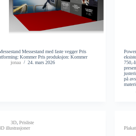
Messestand Messestand med faste vegger Pris
Power
utforming: Kommer Pris produksjon: Kommer
eksist
jonaa
24. mars 2026
750,-I
presen
juster
på avs
materi
3D
,
Prisliste
3D illustrasjoner
Plakat