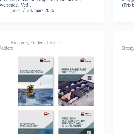
oversendt). Ved…
(Pris 
jonaa
24. mars 2026
Brosjyrer
,
Foldere
,
Prisliste
Foldere
Brosjy