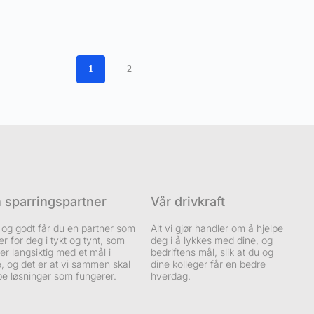
1
2
n sparringspartner
Vår drivkraft
 og godt får du en partner som
Alt vi gjør handler om å hjelpe
er for deg i tykt og tynt, som
deg i å lykkes med dine, og
er langsiktig med et mål i
bedriftens mål, slik at du og
e, og det er at vi sammen skal
dine kolleger får en bedre
e løsninger som fungerer.
hverdag.