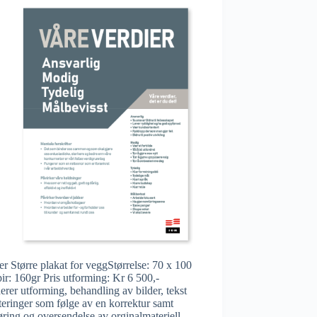
er Større plakat for veggStørrelse: 70 x 100
r: 160gr Pris utforming: Kr 6 500,-
erer utforming, behandling av bilder, tekst
teringer som følge av en korrektur samt
øring og oversendelse av orginalmateriell.