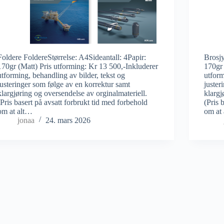
Foldere FoldereStørrelse: A4Sideantall: 4Papir:
Brosjy
170gr (Matt) Pris utforming: Kr 13 500,-Inkluderer
170gr 
utforming, behandling av bilder, tekst og
utform
justeringer som følge av en korrektur samt
juster
klargjøring og oversendelse av orginalmateriell.
klargj
(Pris basert på avsatt forbrukt tid med forbehold
(Pris 
om at alt…
om at
jonaa
24. mars 2026