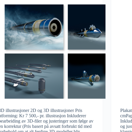
3D illustrasjoner 2D og 3D illustrasjoner Pris
Plakat
utforming: Kr 7 500,- pr. illustrasjon Inkluderer
cmPapi
bearbeiding av 3D-filer og justeringer som følge av
Inklud
en korrektur (Pris basert på avsatt forbrukt tid med
og jus
forbehold om at alt ferdige 3D-modeller blir
klargj