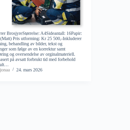
rer BrosjyreStørrelse: A4Sideantall: 16Papir:
(Matt) Pris utforming: Kr 25 500,-Inkluderer
ing, behandling av bilder, tekst og
inger som følge av en korrektur samt
øring og oversendelse av orginalmateriell.
basert på avsatt forbrukt tid med forbehold
 alt…
jonaa
24. mars 2026