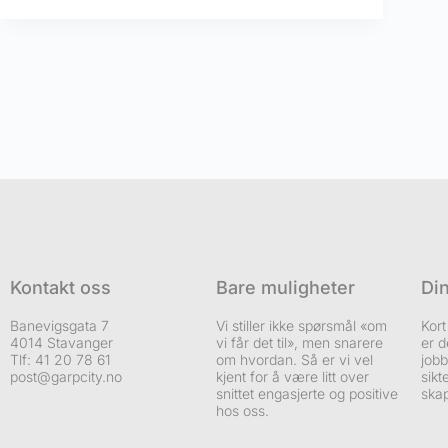
Kontakt oss
Bare muligheter
Di
Banevigsgata 7
Vi stiller ikke spørsmål «om
Kort
4014 Stavanger
vi får det til», men snarere
er d
Tlf: 41 20 78 61
om hvordan. Så er vi vel
jobb
post@garpcity.no
kjent for å være litt over
sikt
snittet engasjerte og positive
skap
hos oss.