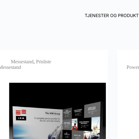
TJENESTER OG PRODUKT
Messestand
,
Prisliste
Messestand
Power